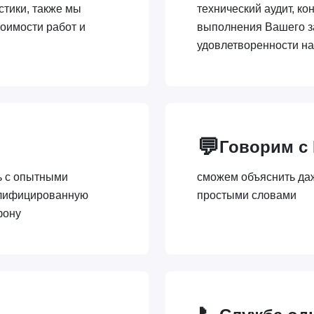
стики, также мы
технический аудит, ко
оимости работ и
выполнения Вашего з
удовлетворенности н
💬
Говорим с
ь с опытными
сможем объяснить да
алифицированную
простыми словами
фону