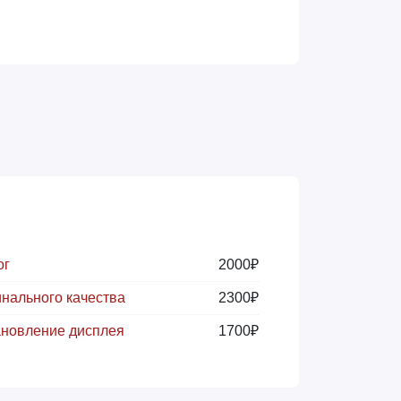
ог
2000₽
нального качества
2300₽
ановление дисплея
1700₽